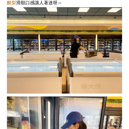
酪梨
滑順口感讓人著迷呀～