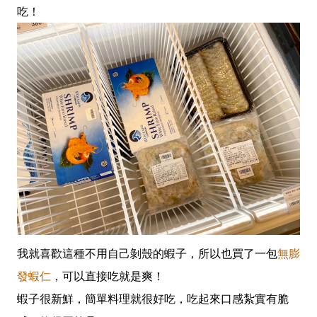
吃！
我就喜歡這種不用自己剝殼的蝦子，所以也買了一包
無膨
發蝦仁
，可以直接吃就是爽！
蝦子很新鮮，簡單料理就很好吃，吃起來口感紮實有脆