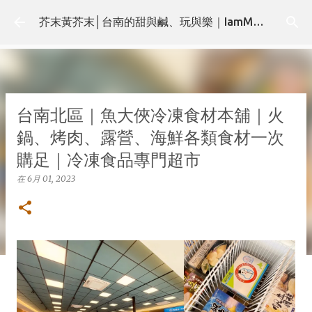
跳至主要內容
芥末黃芥末│台南的甜與鹹、玩與樂｜IamMMMustard.com
台南北區｜魚大俠冷凍食材本舖｜火
鍋、烤肉、露營、海鮮各類食材一次
購足｜冷凍食品專門超市
在
6月 01, 2023