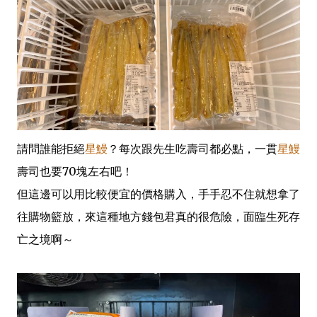
請問誰能拒絕
星鰻
？每次跟先生吃壽司都必點，一貫
星鰻
壽司也要70塊左右吧！
但這邊可以用比較便宜的價格購入，手手忍不住就想拿了
往購物籃放，來這種地方錢包君真的很危險，面臨生死存
亡之境啊～