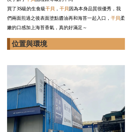
買了3S級的生食級
干貝
，
干貝
因為本身品質很優秀，我
們兩面煎過之後表面塗點醬油再和海苔一起入口，
干貝
柔
嫩的口感加上海苔香氣，真的好滿足～
位置與環境