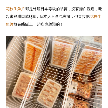
花枝生魚片
都是外銷日本等級的品質，沒有漂白洗過，吃
起來鮮甜口感Q彈，我本人不會包壽司，但直接把
花枝生
魚片
放在醋飯上一起吃也超讚的！