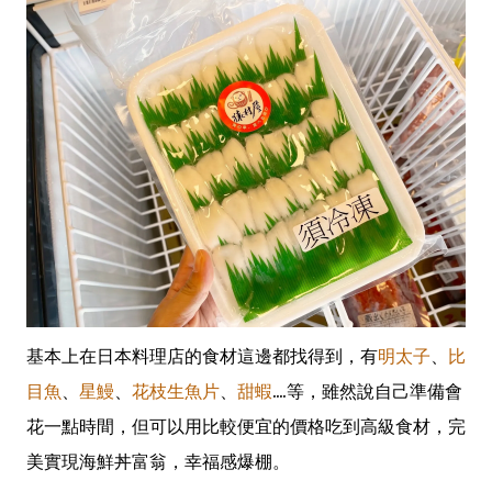
基本上在日本料理店的食材這邊都找得到，有
明太子
、
比
目魚
、
星鰻
、
花枝生魚片
、
甜蝦
....等，雖然說自己準備會
花一點時間，但可以用比較便宜的價格吃到高級食材，完
美實現海鮮丼富翁，幸福感爆棚。