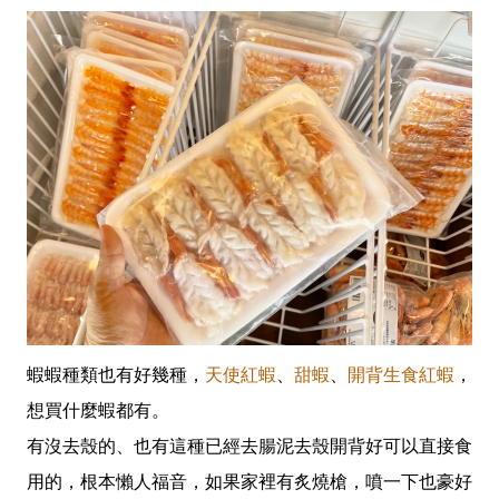
蝦蝦種類也有好幾種，
天使紅蝦
、
甜蝦
、
開背生食紅蝦
，
想買什麼蝦都有。
有沒去殼的、也有這種已經去腸泥去殼開背好可以直接食
用的，根本懶人福音，如果家裡有炙燒槍，噴一下也豪好