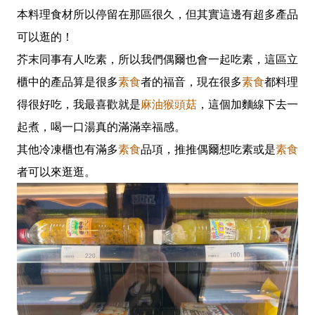
本料理食材所以停留在那區很久，但其實這邊有超多產品
可以逛的！
芥末同事有人吃素，所以我們偶爾也會一起吃素，這區立
櫃中的產品算是很多
素食
者的福音，現在很多
素食
都料理
得很好吃，我最喜歡就是
麻油猴頭菇
，這個加麵線下去一
起煮，喝一口湯真的滿滿幸福感。
其他冷凍櫃也有滿多
素食
品項，推推偶爾想吃素或是
素食
者可以來逛逛。