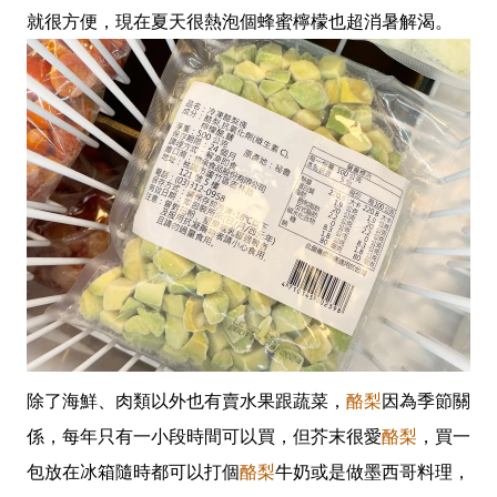
就很方便，現在夏天很熱泡個蜂蜜檸檬也超消暑解渴。
除了海鮮、肉類以外也有賣水果跟蔬菜，
酪梨
因為季節關
係，每年只有一小段時間可以買，但芥末很愛
酪梨
，買一
包放在冰箱隨時都可以打個
酪梨
牛奶或是做墨西哥料理，