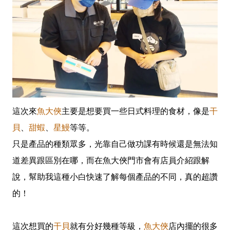
這次來
魚大俠
主要是想要買一些日式料理的食材，像是
干
貝
、
甜蝦
、
星鰻
等等。
只是產品的種類眾多，光靠自己做功課有時候還是無法知
道差異跟區別在哪，而在魚大俠門市會有店員介紹跟解
說，幫助我這種小白快速了解每個產品的不同，真的超讚
的！
這次想買的
干貝
就有分好幾種等級，
魚大俠
店內擺的很多