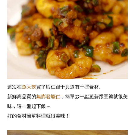
這次在
魚大俠
買了蝦仁跟干貝還有一些食材。
新鮮高品質的
無膨發蝦仁
，簡單炒一點蔥蒜跟豆瓣就很美
味，這一盤超下飯～
好的食材簡單料理就很美味！