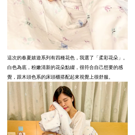
這次的春夏嬉遊系列有四種花色，我選了「柔彩花朵」。
白色為底，粉嫩清新的花朵點綴，很符合自己想要的感
覺，跟木頭色系的床頭櫃搭配起來視覺上很舒服。