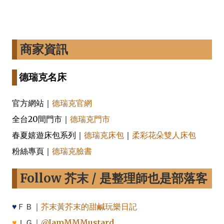
商家資訊
德瑞克名床
官方網站｜
德瑞克官網
全台20間門市｜
德瑞克門市
春夏嬉遊床包系列｜
德瑞克床包
｜
柔彩花朵雙人床包
粉絲專頁｜
德瑞克臉書
Follow 芥末 / 是整理師也是部落客
♥
ＦＢ｜
芥末黃芥末的甜鹹玩樂日記
♥
ＩＧ｜
@IamMMMustard