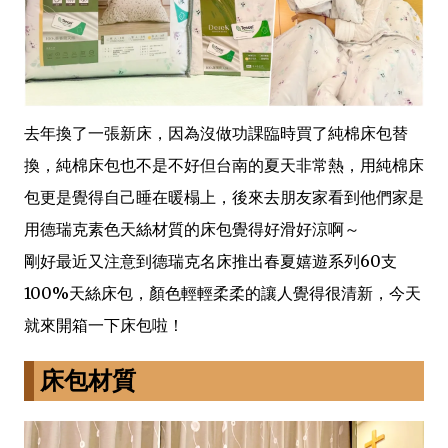
去年換了一張新床，因為沒做功課臨時買了純棉床包替
換，純棉床包也不是不好但台南的夏天非常熱，用純棉床
包更是覺得自己睡在暖榻上，後來去朋友家看到他們家是
用德瑞克素色天絲材質的床包覺得好滑好涼啊～
剛好最近又注意到德瑞克名床推出春夏嬉遊系列60支
100%天絲床包，顏色輕輕柔柔的讓人覺得很清新，今天
就來開箱一下床包啦！
床包材質