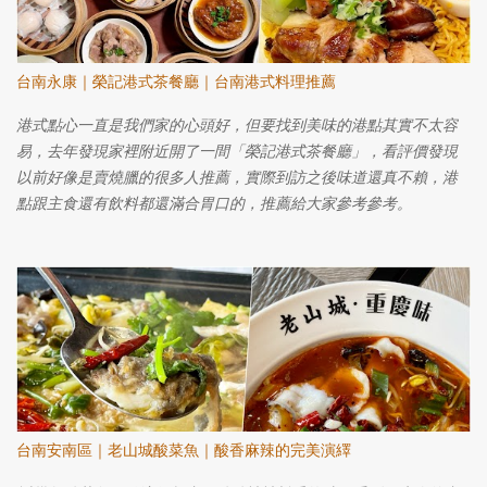
台南永康｜榮記港式茶餐廳｜台南港式料理推薦
港式點心一直是我們家的心頭好，但要找到美味的港點其實不太容
易，去年發現家裡附近開了一間「榮記港式茶餐廳」，看評價發現
以前好像是賣燒臘的很多人推薦，實際到訪之後味道還真不賴，港
點跟主食還有飲料都還滿合胃口的，推薦給大家參考參考。
台南安南區｜老山城酸菜魚｜酸香麻辣的完美演繹