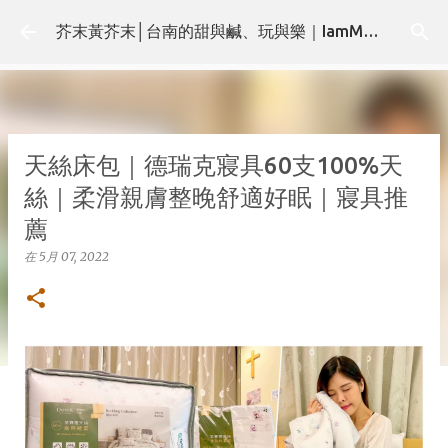
跳至主要內容
芥末黃芥末│台南的甜與鹹、玩與樂｜IamMMMustard.com
天絲床包｜德瑞克寢具60支100%天
絲｜柔滑親膚整晚舒適好眠｜寢具推
薦
在
5月 07, 2022