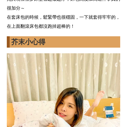
很加分～
在套床包的時候，鬆緊帶也很穩固，一下就套得牢牢的，
在上面翻滾床包都沒跑掉超棒的！
芥末小心得