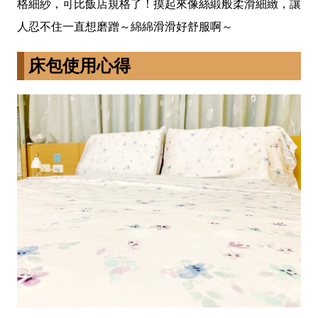
格細紗，可比飯店規格了！摸起來像絲緞般柔滑細緻，讓
人忍不住一直想磨蹭～綿綿滑滑好舒服啊～
床包使用心得