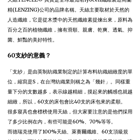
精(LENZING)公司的品牌名稱。天絲主要取材於天然的
人造纖維，它是從木漿中的天然纖維素提煉出來，原料為
百分之百的植物纖維，擁有滑順、親膚、乾爽、透氣、抑
菌、鮮豔的美好特性。
60支紗的意義？
「支紗」是由英制紡織業制定的計算布料紡織細緻度的單
位，縮寫是S，在台灣紡織業則稱之為「幾針」。同樣重
量下分的支數越多，表示線越精細，摸起來的觸感也就越
細緻，所以，60支的床包會比40支的床包來的柔順。
很多寢具也會標榜使用天絲，但大家要注意的是他們採用
了多少比例在內，有些可能是60%、70%等等。
而德瑞克使用了100%天絲、萊賽爾纖維、60支頂級規