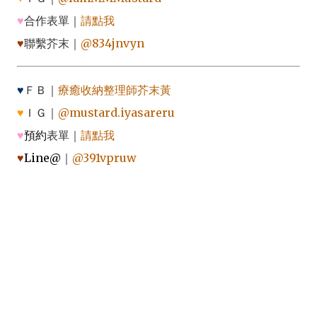
♥
合作表單｜
請點我
♥
聯繫芥末｜
@834jnvyn
♥
ＦＢ｜
療癒收納整理師芥末黃
♥
ＩＧ｜
@mustard.iyasareru
♥
預約
表單｜
請點我
♥
Line@
｜
@391vpruw