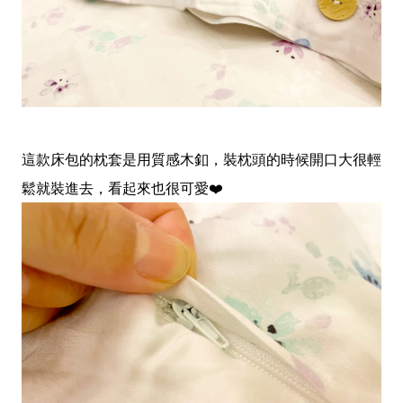
這款床包的枕套是用質感木釦，裝枕頭的時候開口大很輕
鬆就裝進去，看起來也很可愛❤️