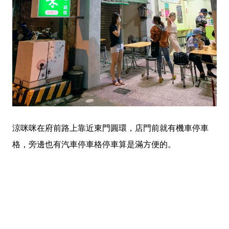
涼咪咪在府前路上靠近東門圓環，店門前就有機車停車
格，旁邊也有汽車停車格停車算是滿方便的。