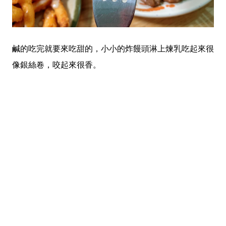
鹹的吃完就要來吃甜的，小小的炸饅頭淋上煉乳吃起來很
像銀絲卷，咬起來很香。