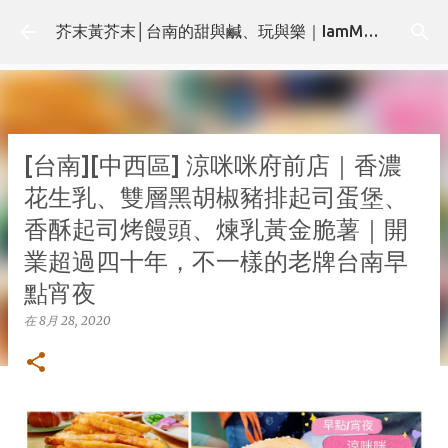
跳至主要內容
芥末黃芥末│台南的甜與鹹、玩與樂｜IamMMMustard.com
[台南][中西區] 涼咪咪府前店｜香濃
花生乳、雙層黑胡椒豬排起司蛋堡、
香酥起司烤饅頭、煉乳黃金脆薯｜開
業超過四十年，不一樣的老牌台南早
點宵夜
在
8月 28, 2020