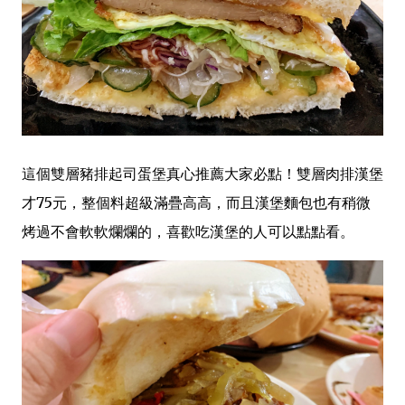
這個雙層豬排起司蛋堡真心推薦大家必點！雙層肉排漢堡
才75元，整個料超級滿疊高高，而且漢堡麵包也有稍微
烤過不會軟軟爛爛的，喜歡吃漢堡的人可以點點看。