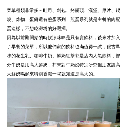
菜單種類非常多～吐司、刈包、烤饅頭、漢堡、厚片、鍋
燒、炸物、蛋餅還有煎蛋系列，煎蛋系列就是主餐的肉配
蛋這樣，不想吃澱粉的好選擇。
因為以前剛開始的時候涼咪咪是只有賣飲料，後來才加入
了早餐的菜單，所以他們家的飲料也滿值得一試，很古早
味的花生乳、咖啡牛奶、鮮奶紅茶都是店內人氣飲料，部
分牛奶是用高大鮮奶，芥末對牛奶沒特別研究但朋友說高
大鮮奶喝起來特別香濃一喝就知道是高大的。