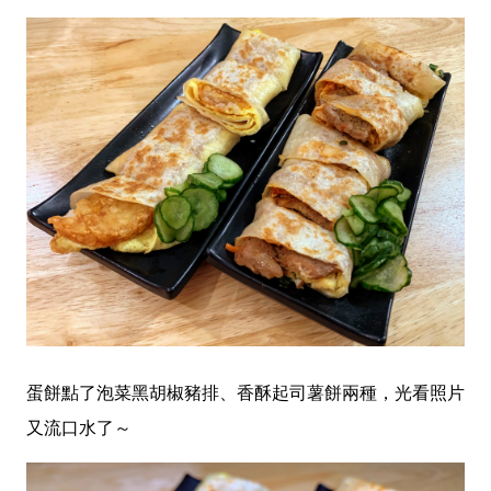
蛋餅點了泡菜黑胡椒豬排、香酥起司薯餅兩種，光看照片
又流口水了～