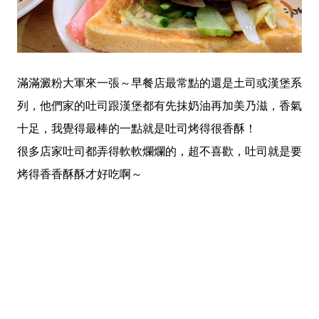
滿滿澱粉大軍來一張～早餐店最常點的還是土司或漢堡系
列，他們家的吐司跟漢堡都有先抹奶油再加美乃滋，香氣
十足，我覺得最棒的一點就是吐司烤得很香酥！
很多店家吐司都弄得軟軟爛爛的，超不喜歡，吐司就是要
烤得香香酥酥才好吃啊～