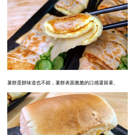
薯餅蛋餅味道也不錯，薯餅表面脆脆的口感還留著。