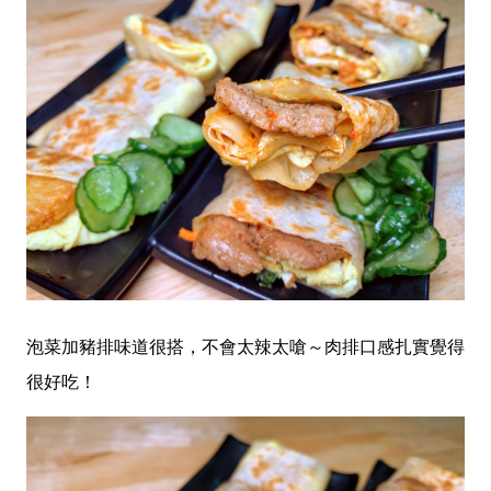
泡菜加豬排味道很搭，不會太辣太嗆～肉排口感扎實覺得
很好吃！