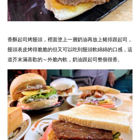
香酥起司烤饅頭，裡面塗上一層奶油再放上豬排跟起司，
饅頭表皮烤得脆脆的但又可以吃到饅頭軟綿綿的口感，這
道芥末滿喜歡的～外脆內軟，奶油跟起司整個很香。