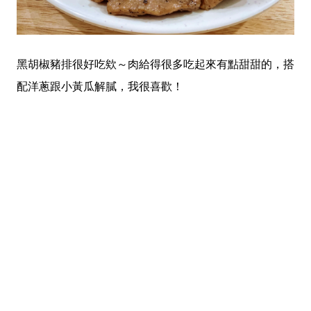
黑胡椒豬排很好吃欸～肉給得很多吃起來有點甜甜的，搭
配洋蔥跟小黃瓜解膩，我很喜歡！