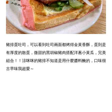
豬排蛋吐司，可以看到吐司兩面都烤得金黃香酥，蛋則是
有厚度的散蛋，微甜的黑胡椒豬肉搭配洋蔥小黃瓜，完美
組合！！涼咪咪的豬排不知道是用什麼醬料醃的，口味很
古早味我超愛～