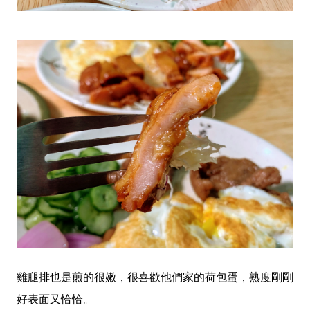
雞腿排也是煎的很嫩，很喜歡他們家的荷包蛋，熟度剛剛
好表面又恰恰。