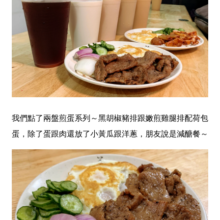
我們點了兩盤煎蛋系列～黑胡椒豬排跟嫩煎雞腿排配荷包
蛋，除了蛋跟肉還放了小黃瓜跟洋蔥，朋友說是減醣餐～