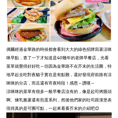
偶爾經過金華路的時候都會看到大大的綠色招牌寫著涼咪
咪早點，查了一下才知道是40幾年的老牌早餐店，光看
菜單就覺得好好吃～但因為金華路不在芥末的生活圈，特
地早起去吃對夜貓子實在是有點難，還好發現府前路有涼
咪咪的分店，而且還有宵夜時段！感恩～讚嘆～
涼咪咪的菜單有很多一般早餐店沒有的，像是起司烤饅頭
啊、煉乳脆薯還有煎蛋系列，然後他們家的吐司跟漢堡表
現得真的是可圈可點，一起來看看芥末的介紹吧😊