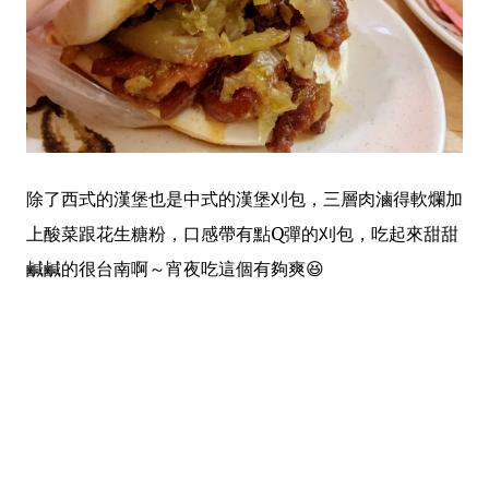
除了西式的漢堡也是中式的漢堡刈包，三層肉滷得軟爛加
上酸菜跟花生糖粉，口感帶有點Q彈的刈包，吃起來甜甜
鹹鹹的很台南啊～宵夜吃這個有夠爽😆