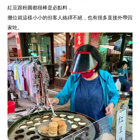
紅豆跟粉圓都很棒是必點料，
攤位就這樣小小的但客人絡繹不絕，也有很多直接外帶回
家吃。