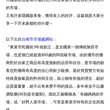
的市場，
又有許多隱藏版美食，獲得友人的好評，這篇就跟大家分
享一下芥末家都吃些什麼～
以下出自
台南市市場處網站
：
『東菜市民國前3年就創立，是全國第一個傳統無菸市
場，也是個已經超過100歲的阿祖級市場。由於擺市的攤
商對於自家之商品有高度挑剔的品管和自信，逛市場的顧
客也對攤商有高度的信心而鮮少殺價。基於買賣雙方有如
特殊貴族氣質的矜持與互信，加上物有所值的理念，顧好
品質最重要，絕不出售來歷不明的貨品，多年來並不以廉
價取勝(特別是衣服類)。因此又被暱稱為「有錢媽媽的市
場」或「好野人菜市場」，可算是東菜市特有的文化與風
格。』