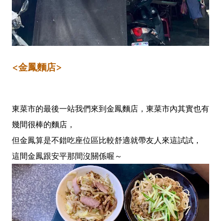
<金鳳麵店>
東菜市的最後一站我們來到金鳳麵店，東菜市內其實也有
幾間很棒的麵店，
但金鳳算是不錯吃座位區比較舒適就帶友人來這試試，
這間金鳳跟安平那間沒關係喔～