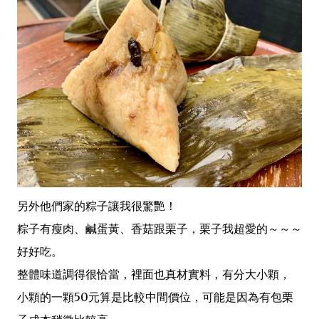
另外他們家的粽子讓我很驚艷！
粽子有瘦肉、鹹蛋黃、香菇跟栗子，栗子我超愛的～～～
好好吃。
整體味道調得很恰當，裡面也真材實料，有分大小顆，
小顆的一顆50元算是比較中間價位，可能是因為有包栗