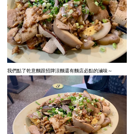
我們點了乾意麵跟招牌涼麵還有麵店必點的滷味～