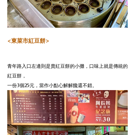
<東菜市紅豆餅>
青年路入口左邊則是賣紅豆餅的小攤，口味上就是傳統的
紅豆餅，
一份3個25元，當作小點心解解饞還不錯。