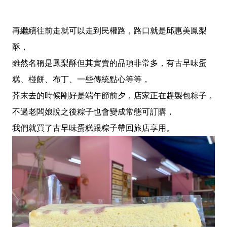
再繼續往前走就可以走到民權路，路口就是邱惠美鳳梨
酥，
雖然名稱是鳳梨酥但其實賣的品項非常多，有古早味蛋
糕、椪餅、布丁、一些傳統點心等等，
芥末去的時候剛好是端午節前夕，店家正在趕製包粽子，
不過老闆娘說之後粽子也會變成常態可訂購，
我們就買了古早味蛋糕跟粽子帶回旅店享用。