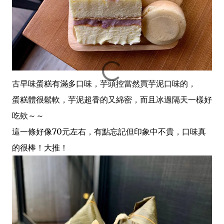
古早味蛋糕有滿多口味，芋頭控當然買芋泥口味的，
蛋糕體很鬆軟，芋泥超香的又綿密，而且冰過隔天一樣好
吃欸～～
這一條好像70元左右，有點忘記但印象中不貴，口味真
的很棒！大推！