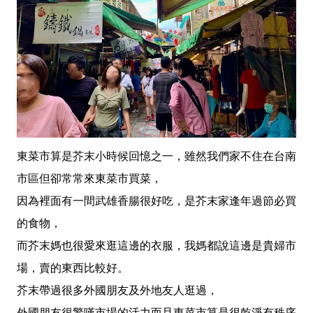
東菜市算是芥末小時候回憶之一，雖然我們家不住在台南
市區但卻常常來東菜市買菜，
因為裡面有一間武雄香腸很好吃，是芥末家逢年過節必買
的食物，
而芥末媽也很愛來逛這邊的衣服，我媽都說這邊是貴婦市
場，賣的東西比較好。
芥末帶過很多外國朋友及外地友人逛過，
外國朋友很驚嘆市場的活力而且東菜市算是很乾淨有秩序