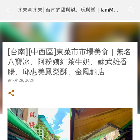
跳至主要內容
芥末黃芥末│台南的甜與鹹、玩與樂｜IamMMMustard.com
[台南][中西區]東菜市市場美食｜無名
八寶冰、阿粉姨紅茶牛奶、蘇武雄香
腸、邱惠美鳳梨酥、金鳳麵店
在
7月 28, 2020