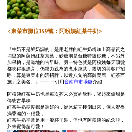
<東菜市攤位149號：阿粉姨紅茶牛奶>
『牛奶不是鮮奶調的，是用老牌的紅牛奶粉加上高品質之
埔里的阿薩姆紅茶茶葉，砂糖則是台糖特級砂糖，不另外
加果糖，是道地的古早味。另一特色就是阿粉姨每天頭髮
都吹得很漂亮，仍親力親為的煮水燒茶，親切的與客戶招
呼，算是東菜市的活招牌，以近八旬的高齡榮膺「紅茶西
施」之美名。』-------引用
台南市市場處
介紹
阿粉姨紅茶牛奶也是每次芥末必買的飲料，喝起來偏甜是
傳統古早味，
紅茶牛奶糖度都是調好的，從冰箱直接倒出來，個人覺得
滿香濃的～很愛，
紅茶牛奶平常是用一般杯子裝，但也有阿粉姨的紀念瓶，
芥末覺得超可愛！