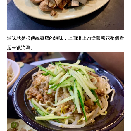
滷味就是很傳統麵店的滷味，上面淋上肉燥跟蔥花整個看
起來很澎湃。