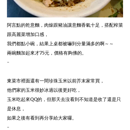
阿言點的乾意麵，肉燥跟豬油讓意麵香氣十足，搭配榨菜
跟高麗菜增加口感，
我們都點小碗，結果上桌都被嚇到分量滿多的啊～～
兩碗麵加起來才75元，價格有夠佛的。
-
東菜市裡面還有一間珍珠玉米以前芥末家常買，
他們家的玉米很妙冰過以後更好吃，
玉米吃起來QQ的，但那天去沒看到不知道是收了還是只
是休息，
如果之後有看到再分享給大家囉。
-