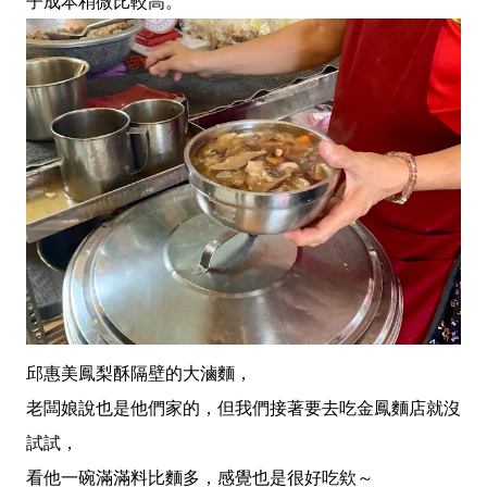
子成本稍微比較高。
邱惠美鳳梨酥隔壁的大滷麵，
老闆娘說也是他們家的，但我們接著要去吃金鳳麵店就沒
試試，
看他一碗滿滿料比麵多，感覺也是很好吃欸～