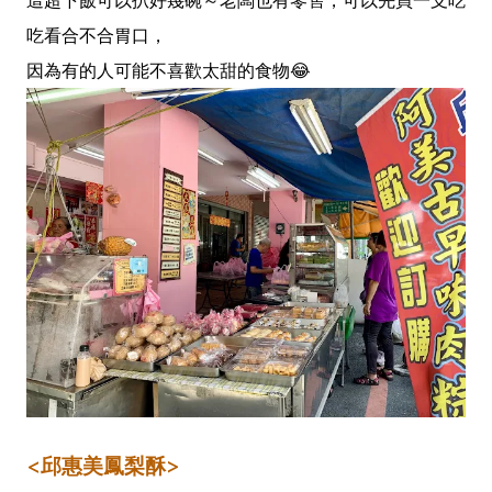
這超下飯可以扒好幾碗～老闆也有零售，可以先買一支吃
吃看合不合胃口，
因為有的人可能不喜歡太甜的食物😂
<邱惠美鳳梨酥>