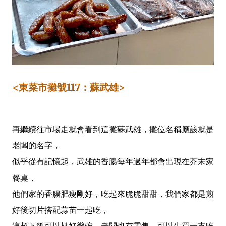
<東菜市攤號117：蘇武雄>
再繼續往市場走就會看到這攤蘇武雄，攤位名稱應該就是
老闆的名字，
似乎從有記憶起，武雄的香腸每年過年都會出現在芥末家
餐桌，
他們家的香腸肥瘦剛好，吃起來脆脆甜甜，我們家都是煎
好後切片搭配蒜苗一起吃，