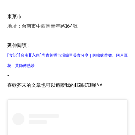
東菜市
地址：台南市中西區青年路164號
延伸閱讀：
[食記][台南][永康]尚青黃昏市場簡單美食分享｜阿嚕咪炸雞、阿月豆
花、黃師傅熱炒
-
喜歡芥末的文章也可以追蹤我的IG跟FB喔^^