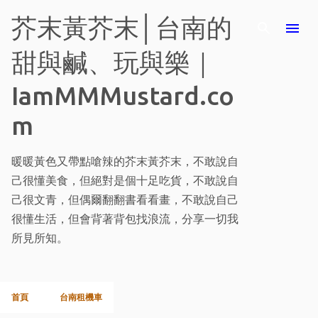
跳至主要內容
芥末黃芥末│台南的
甜與鹹、玩與樂｜
IamMMMustard.co
m
暖暖黃色又帶點嗆辣的芥末黃芥末，不敢說自
己很懂美食，但絕對是個十足吃貨，不敢說自
己很文青，但偶爾翻翻書看看畫，不敢說自己
很懂生活，但會背著背包找浪流，分享一切我
所見所知。
首頁
台南租機車