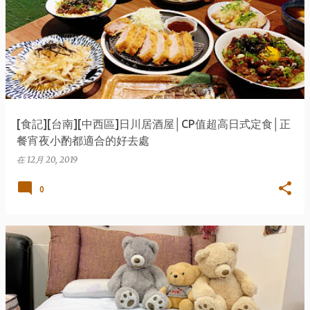
[食記][台南][中西區]日川居酒屋│CP值超高日式定食│正
餐宵夜小酌都適合的好去處
在
12月 20, 2019
0