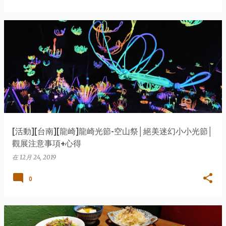
[活動][台南][龍崎]龍崎光節-空山祭│絕美迷幻小小光節│
觀展注意事項+心得
在
12月 24, 2019
0