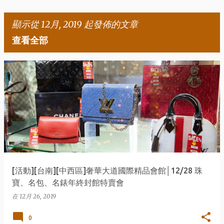
顯示從 12月, 2019 起發佈的文章
查看全部
文
章
[活動][台南][中西區]奢華大道國際精品會館│12/28 珠
寶、名包、名錶年終封館特賣會
在
12月 26, 2019
0