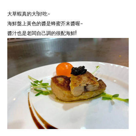
大草蝦真的大!好吃~
海鮮盤上黃色的醬是蜂蜜芥末醬喔~
醬汁也是老闆自己調的很配海鮮!