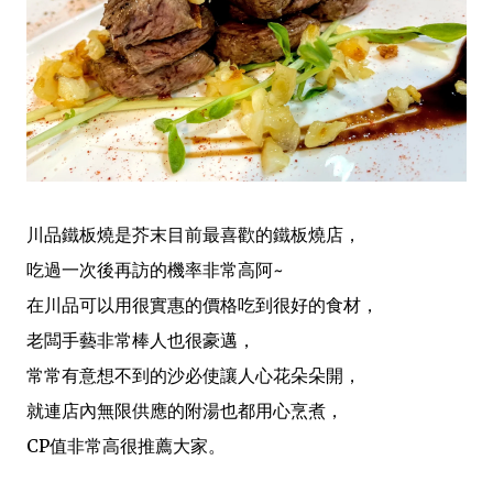
川品鐵板燒是芥末目前最喜歡的鐵板燒店，
吃過一次後再訪的機率非常高阿~
在川品可以用很實惠的價格吃到很好的食材，
老闆手藝非常棒人也很豪邁，
常常有意想不到的沙必使讓人心花朵朵開，
就連店內無限供應的附湯也都用心烹煮，
CP值非常高很推薦大家。