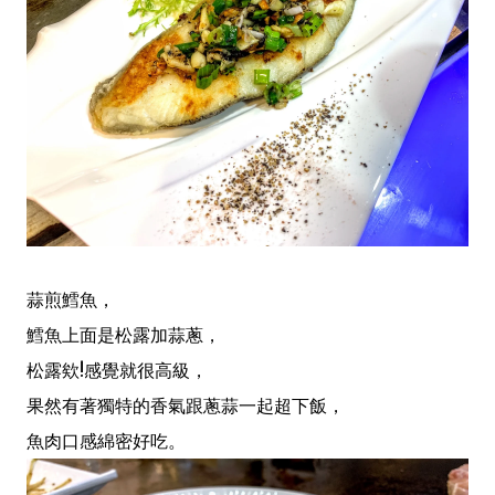
蒜煎鱈魚，
鱈魚上面是松露加蒜蔥，
松露欸!感覺就很高級，
果然有著獨特的香氣跟蔥蒜一起超下飯，
魚肉口感綿密好吃。