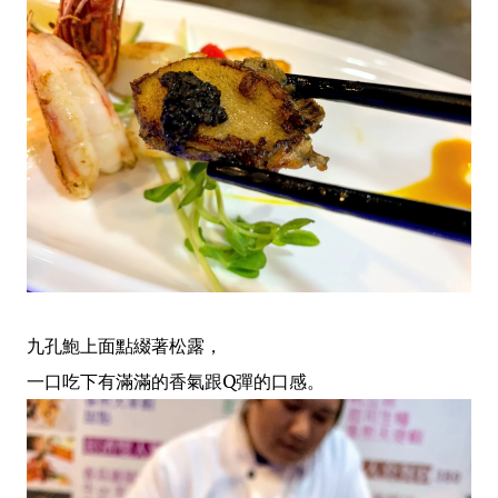
九孔鮑上面點綴著松露，
一口吃下有滿滿的香氣跟Q彈的口感。