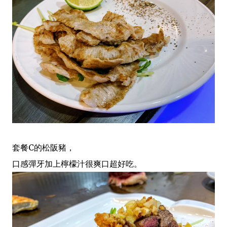
套餐C的松阪豬，
口感彈牙加上檸檬汁很爽口超好吃。