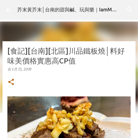
跳至主要內容
芥末黃芥末│台南的甜與鹹、玩與樂｜IamMMMustard.com
[食記][台南][北區]川品鐵板燒│料好
味美價格實惠高CP值
在
1月 15, 2019