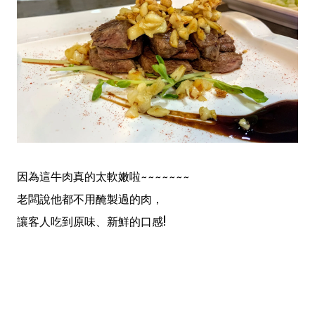
因為這牛肉真的太軟嫩啦~~~~~~~
老闆說他都不用醃製過的肉，
讓客人吃到原味、新鮮的口感!