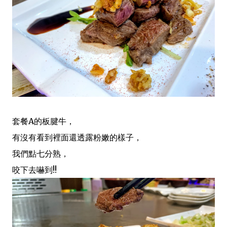
套餐A的板腱牛，
有沒有看到裡面還透露粉嫩的樣子，
我們點七分熟，
咬下去嚇到!!