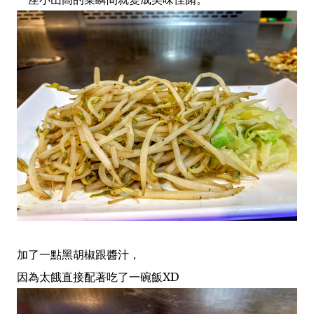
加了一點黑胡椒跟醬汁，
因為太餓直接配著吃了一碗飯XD