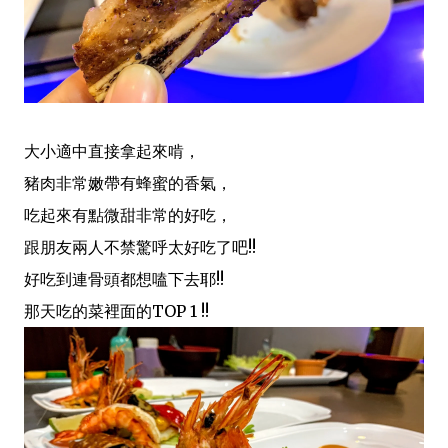
大小適中直接拿起來啃，
豬肉非常嫩帶有蜂蜜的香氣，
吃起來有點微甜非常的好吃，
跟朋友兩人不禁驚呼太好吃了吧!!
好吃到連骨頭都想嗑下去耶!!
那天吃的菜裡面的TOP 1 !!