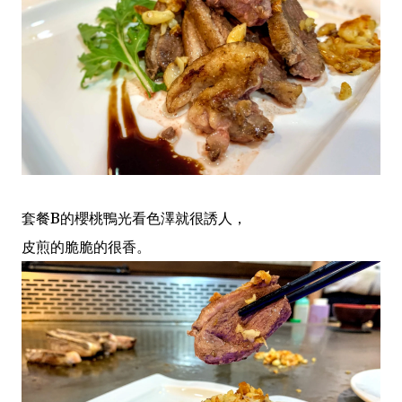
套餐B的櫻桃鴨光看色澤就很誘人，
皮煎的脆脆的很香。