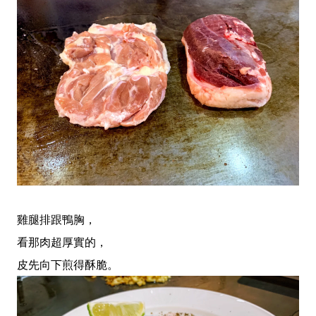
雞腿排跟鴨胸，
看那肉超厚實的，
皮先向下煎得酥脆。