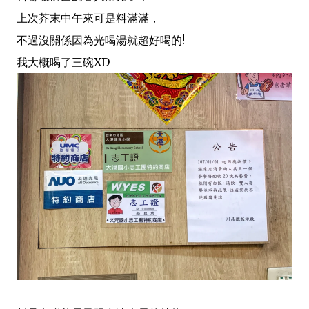
上次芥末中午來可是料滿滿，
不過沒關係因為光喝湯就超好喝的!
我大概喝了三碗XD