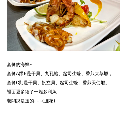
套餐的海鮮~
套餐A跟B是干貝、九孔鮑、起司生蠔、香煎大草蝦，
套餐C則是干貝、帆立貝、起司生蠔、香煎天使蝦。
裡面還多給了一塊多利魚，
老闆說是送的~~~(灑花)