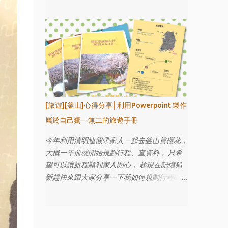
覺得他的烤魚很厲害，肉質鮮美～特色菜也都
還不錯，會是想再回訪的店！
[旅遊][釜山]心得分享│利用Powerpoint 製作
屬於自己獨一無二的旅遊手冊
今年利用清明連假帶家人一起去釜山賞櫻花，
大概一年前就開始規劃行程、查資料， 只希
望可以讓旅程順利家人開心， 趁現在記憶猶
新趕快來跟大家分享一下我如何規劃行程&製
作旅遊手冊。 *最近收到許多私訊要檔案，可
惜之前換電腦沒有留存，所以檔案已不在無法
提供喔！