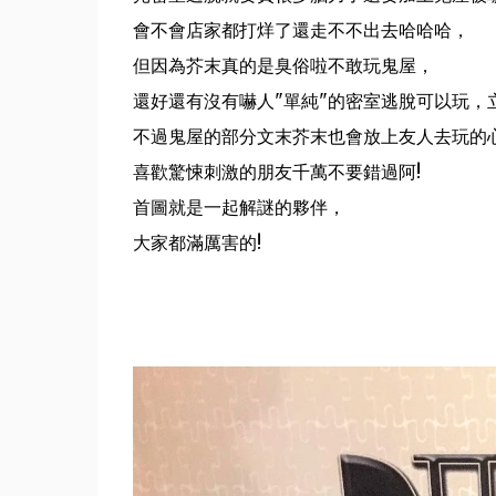
會不會店家都打烊了還走不不出去哈哈哈，
但因為芥末真的是臭俗啦不敢玩鬼屋，
還好還有沒有嚇人"單純"的密室逃脫可以玩，
不過鬼屋的部分文末芥末也會放上友人去玩的
喜歡驚悚刺激的朋友千萬不要錯過阿!
首圖就是一起解謎的夥伴，
大家都滿厲害的!