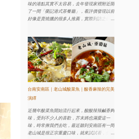
味的港點其實不太容易，去年發現家裡附近開
了一間「榮記港式茶餐廳」，看評價發現以前
好像是賣燒臘的很多人推薦，實際到訪之後味
道還真不賴，港點跟主食還有飲料都還滿合胃
口的，推薦給大家參考參考。
台南安南區｜老山城酸菜魚｜酸香麻辣的完美
演繹
近幾年酸菜魚開始流行起來，酸酸辣辣鹹香夠
味，受到不少人的喜歡，芥末媽也滿愛這一
味，時常揪我們去吃，最近聽到安南區有一間
老山城是很正宗重慶口味，就來試試看，個人