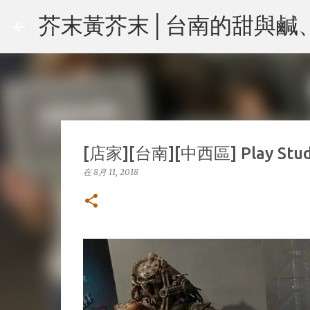
芥末黃芥末│台南的甜與鹹、玩與樂
[店家][台南][中西區] Play St
在
8月 11, 2018