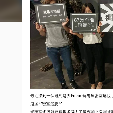
最近接到一個邀約是去Focus玩鬼屋密室逃脫
鬼屋??密室逃脫??
光密室逃脫就要費很多腦力了還要加上鬼屋被