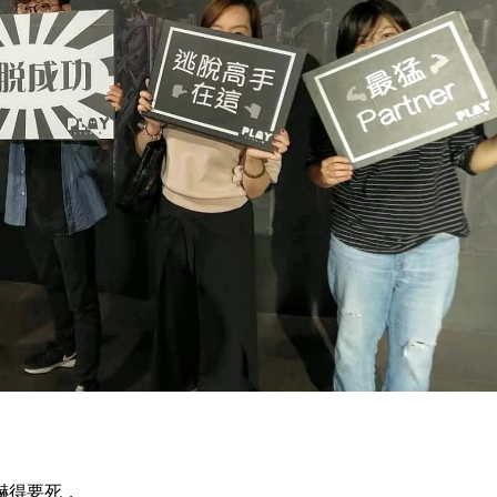
，
嚇得要死，