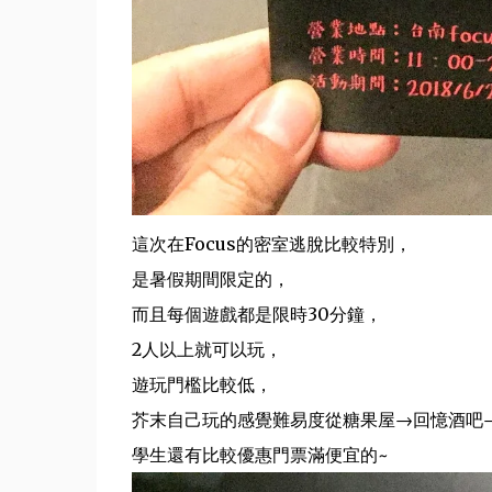
這次在Focus的密室逃脫比較特別，
是暑假期間限定的，
而且每個遊戲都是限時30分鐘，
2人以上就可以玩，
遊玩門檻比較低，
芥末自己玩的感覺難易度從糖果屋→回憶酒吧
學生還有比較優惠門票滿便宜的~