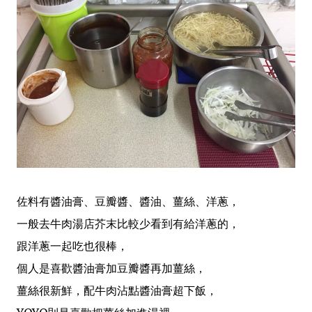
佐料有醬油膏、豆瓣醬、醬油、薑絲、洋蔥，
一般去牛肉湯店芥末比較少看到有給洋蔥的，
跟洋蔥一起吃也很棒，
個人是喜歡醬油膏加豆瓣醬再加薑絲，
薑絲很新鮮，配牛肉沾點醬油膏超下飯，