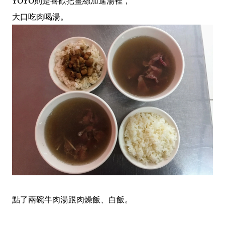
YOYO則是喜歡把薑絲加進湯裡，
大口吃肉喝湯。
點了兩碗牛肉湯跟肉燥飯、白飯。