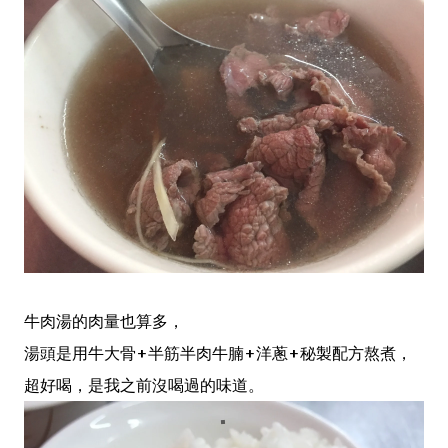
牛肉湯的肉量也算多，
湯頭是用牛大骨+半筋半肉牛腩+洋蔥+秘製配方熬煮，
超好喝，是我之前沒喝過的味道。