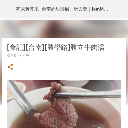
跳至主要內容
芥末黃芥末│台南的甜與鹹、玩與樂｜IamMMMustard.com
[食記][台南][勝學路]勝立牛肉湯
在
5月 27, 2018