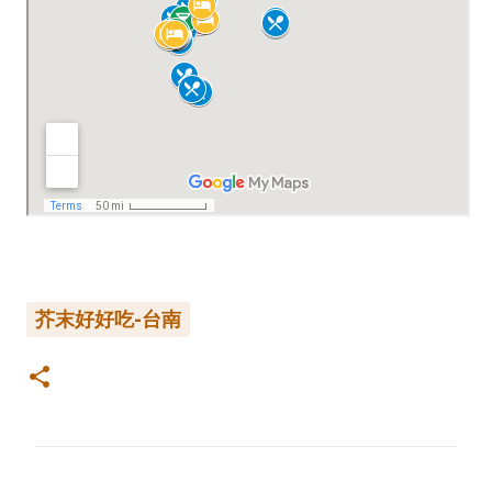
芥末好好吃-台南
留