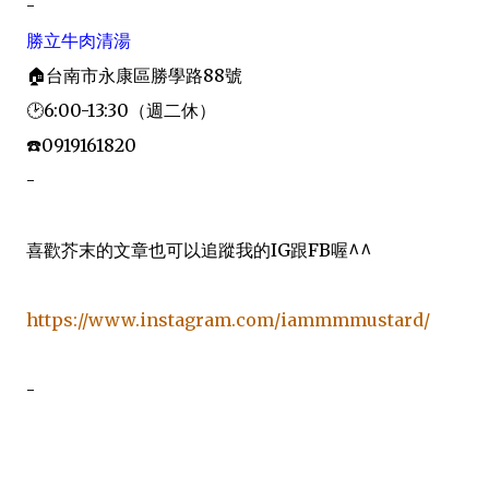
-
勝立牛肉清湯
🏠台南市永康區勝學路88號
🕑6:00-13:30（週二休）
☎️0919161820
-
喜歡芥末的文章也可以追蹤我的IG跟FB喔^^
https://www.instagram.com/iammmmustard/
-