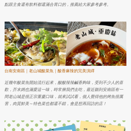
點跟主食還有飲料都還滿合胃口的，推薦給大家參考參考。
台南安南區｜老山城酸菜魚｜酸香麻辣的完美演繹
近幾年酸菜魚開始流行起來，酸酸辣辣鹹香夠味，受到不少人的喜
歡，芥末媽也滿愛這一味，時常揪我們去吃，最近聽到安南區有一
間老山城是很正宗重慶口味，就來試試看，個人覺得他的烤魚很厲
害，肉質鮮美～特色菜也都還不錯，會是想再回訪的店！